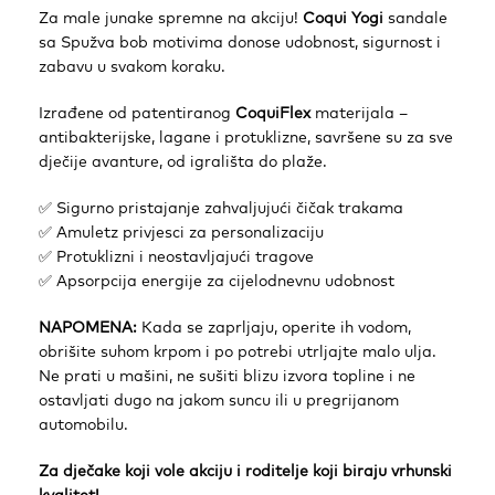
Za male junake spremne na akciju!
Coqui Yogi
sandale
sa Spužva bob motivima donose udobnost, sigurnost i
zabavu u svakom koraku.
Izrađene od patentiranog
CoquiFlex
materijala –
antibakterijske, lagane i protuklizne, savršene su za sve
dječije avanture, od igrališta do plaže.
✅ Sigurno pristajanje zahvaljujući čičak trakama
✅ Amuletz privjesci za personalizaciju
✅ Protuklizni i neostavljajući tragove
✅ Apsorpcija energije za cijelodnevnu udobnost
NAPOMENA:
Kada se zaprljaju, operite ih vodom,
obrišite suhom krpom i po potrebi utrljajte malo ulja.
Ne prati u mašini, ne sušiti blizu izvora topline i ne
ostavljati dugo na jakom suncu ili u pregrijanom
automobilu.
Za dječake koji vole akciju i roditelje koji biraju vrhunski