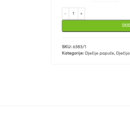
DOD
SKU:
6383/1
Kategorije:
Dječije papuče
,
Dječij