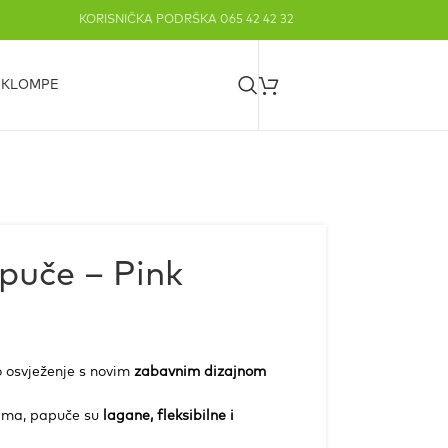
KORISNIČKA PODRŠKA 065 42 42 32
S KLOMPE
apuče – Pink
 osvježenje s novim
zabavnim dizajnom
jima, papuče su
lagane, fleksibilne i