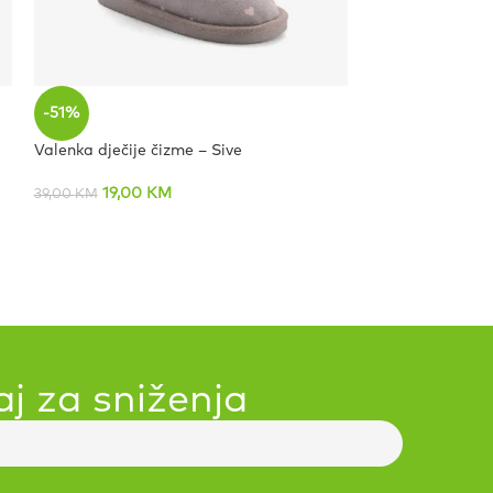
-51%
-59%
Valenka dječije čizme – Sive
Lindo dječije kl
19,00
KM
19,00
39,00
KM
46,00
KM
aj za sniženja