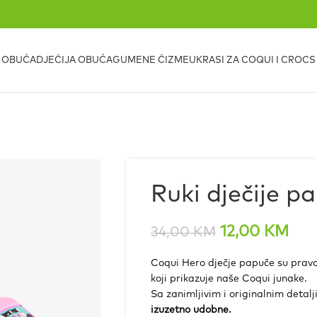
 OBUĆA
DJEČIJA OBUĆA
GUMENE ČIZME
UKRASI ZA COQUI I CROC
Ruki dječije p
12,00
KM
34,00
KM
Coqui Hero dječje papuče su pravo
koji prikazuje naše Coqui junake.
Sa zanimljivim i originalnim detal
izuzetno udobne.