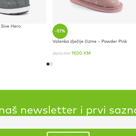
– Sive Hero
-51%
Valenka dječije čizme – Powder Pink
19,00
KM
39,00
KM
 naš newsletter i prvi sazn