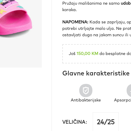
Pružaju mališanima ne samo
udob
koraka.
NAPOMENA:
Kada se zaprljaju, op
potrebi utrljajte malo ulja. Ne prati
ostavljati dugo na jakom suncu ili
Još
150,00
KM
do besplatne do
Glavne karakteristike
Antibakterijske
Apsorpci
24/25
VELIČINA