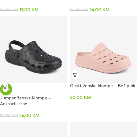
19,00
KM
24,00
KM
54,00
KM
54,00
KM
Craft ženske klompe – Bež pink
-56%
50,00
KM
Jumper ženske klompe –
Antracit crne
24,00
KM
54,00
KM