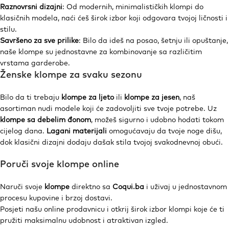
Raznovrsni dizajni
: Od modernih, minimalističkih klompi do
klasičnih modela, naći ćeš širok izbor koji odgovara tvojoj ličnosti i
stilu.
Savršeno za sve prilike
: Bilo da ideš na posao, šetnju ili opuštanje,
naše klompe su jednostavne za kombinovanje sa različitim
vrstama garderobe.
Ženske klompe za svaku sezonu
Bilo da ti trebaju
klompe za ljeto
ili
klompe za jesen
, naš
asortiman nudi modele koji će zadovoljiti sve tvoje potrebe. Uz
klompe sa debelim đonom
, možeš sigurno i udobno hodati tokom
cijelog dana.
Lagani materijali
omogućavaju da tvoje noge dišu,
dok klasični dizajni dodaju dašak stila tvojoj svakodnevnoj obući.
Poruči svoje klompe online
Naruči svoje
klompe
direktno sa
Coqui.ba
i uživaj u jednostavnom
procesu kupovine i brzoj dostavi.
Posjeti našu online prodavnicu i otkrij širok izbor klompi koje će ti
pružiti maksimalnu udobnost i atraktivan izgled.