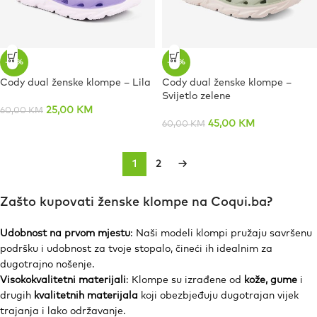
-58%
-25%
Cody dual ženske klompe – Lila
Cody dual ženske klompe –
Svijetlo zelene
25,00
KM
60,00
KM
45,00
KM
60,00
KM
1
2
→
Zašto kupovati ženske klompe na Coqui.ba?
Udobnost na prvom mjestu
: Naši modeli klompi pružaju savršenu
podršku i udobnost za tvoje stopalo, čineći ih idealnim za
dugotrajno nošenje.
Visokokvalitetni materijali
: Klompe su izrađene od
kože, gume
i
drugih
kvalitetnih materijala
koji obezbjeđuju dugotrajan vijek
trajanja i lako održavanje.