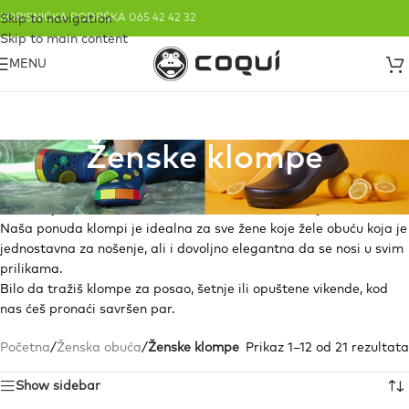
Skip to navigation
KORISNIČKA PODRŠKA 065 42 42 32
Skip to main content
MENU
Ženske klompe
Na
Coqui.ba
nudimo širok asortiman
ženskih klompi
koji
kombinuju
udobnost, funkcionalnost i moderan dizajn
.
Naša ponuda klompi je idealna za sve žene koje žele obuću koja je
jednostavna za nošenje, ali i dovoljno elegantna da se nosi u svim
prilikama.
Bilo da tražiš klompe za posao, šetnje ili opuštene vikende, kod
nas ćeš pronaći savršen par.
Početna
/
Ženska obuća
/
Ženske klompe
Prikaz 1–12 od 21 rezultata
Show sidebar