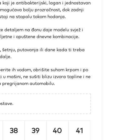
koji je antibakterijski, lagan i jednostavan
 omogućava bolju prozračnost, dok zadnji
stoji na stopalu tokom hodanja.
oze detaljem na đonu daje modelu svjež i
 ljetne i opuštene dnevne kombinacije.
, šetnju, putovanja ili dane kada ti treba
dalje.
erite ih vodom, obrišite suhom krpom i po
 u mašini, ne sušiti blizu izvora topline i ne
 u pregrijanom automobilu.
stave.
38
39
40
41