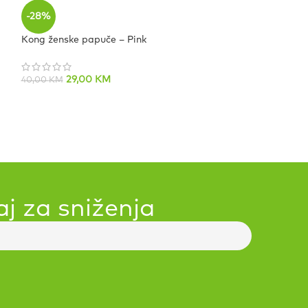
-28%
-40%
Kong ženske papuče – Pink
Kong ženske pa
24,00
40,00
KM
29,00
KM
40,00
KM
aj za sniženja