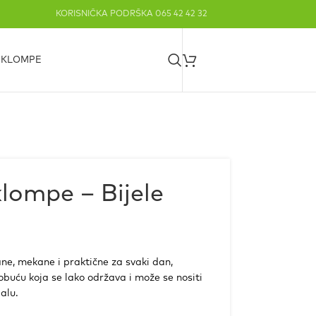
KORISNIČKA PODRŠKA 065 42 42 32
S KLOMPE
lompe – Bijele
ne, mekane i praktične za svaki dan,
buću koja se lako održava i može se nositi
alu.