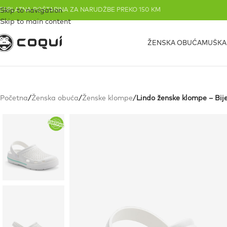
ESPLATNA POŠTARINA ZA NARUDŽBE PREKO 150 KM
Skip to navigation
Skip to main content
ŽENSKA OBUĆA
MUŠKA
Početna
/
Ženska obuća
/
Ženske klompe
/
Lindo ženske klompe – Bij