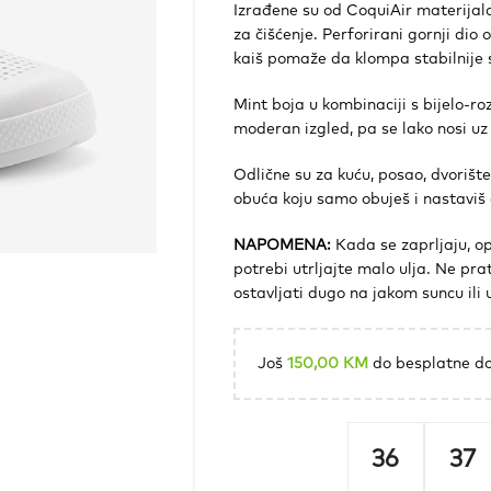
Izrađene su od CoquiAir materijala 
za čišćenje. Perforirani gornji dio
kaiš pomaže da klompa stabilnije 
Mint boja u kombinaciji s bijelo-r
moderan izgled, pa se lako nosi uz
Odlične su za kuću, posao, dvorište
obuća koju samo obuješ i nastaviš 
NAPOMENA:
Kada se zaprljaju, op
potrebi utrljajte malo ulja. Ne prati
ostavljati dugo na jakom suncu ili
Još
150,00
KM
do besplatne do
36
37