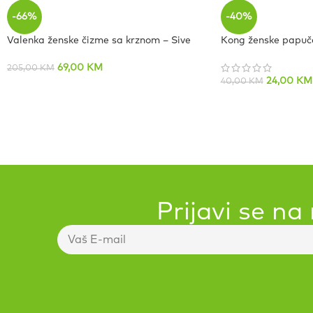
-66%
-40%
Valenka ženske čizme sa krznom – Sive
Kong ženske papuče
69,00
KM
205,00
KM
24,00
KM
40,00
KM
Prijavi se na