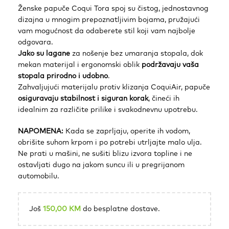
Ženske papuče Coqui Tora spoj su čistog, jednostavnog
dizajna u mnogim prepoznatljivim bojama, pružajući
vam mogućnost da odaberete stil koji vam najbolje
odgovara.
Jako su lagane
za nošenje bez umaranja stopala, dok
mekan materijal i ergonomski oblik
podržavaju vaša
stopala prirodno i udobno
.
Zahvaljujući materijalu protiv klizanja CoquiAir, papuče
osiguravaju stabilnost i siguran korak
, čineći ih
idealnim za različite prilike i svakodnevnu upotrebu.
NAPOMENA:
Kada se zaprljaju, operite ih vodom,
obrišite suhom krpom i po potrebi utrljajte malo ulja.
Ne prati u mašini, ne sušiti blizu izvora topline i ne
ostavljati dugo na jakom suncu ili u pregrijanom
automobilu.
Još
150,00
KM
do besplatne dostave.