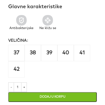
Glavne karakteristike
Antibakterijske
Ne kližu se
VELIČINA
37
38
39
40
41
42
DODAJ U KORPU