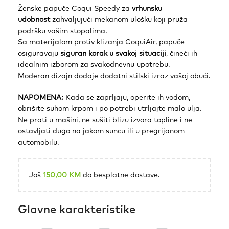
Ženske papuče Coqui Speedy za
vrhunsku
udobnost
zahvaljujući mekanom ulošku koji pruža
podršku vašim stopalima.
Sa materijalom protiv klizanja CoquiAir, papuče
osiguravaju
siguran korak u svakoj situaciji
, čineći ih
idealnim izborom za svakodnevnu upotrebu.
Moderan dizajn dodaje dodatni stilski izraz vašoj obući.
NAPOMENA:
Kada se zaprljaju, operite ih vodom,
obrišite suhom krpom i po potrebi utrljajte malo ulja.
Ne prati u mašini, ne sušiti blizu izvora topline i ne
ostavljati dugo na jakom suncu ili u pregrijanom
automobilu.
Još
150,00
KM
do besplatne dostave.
Glavne karakteristike