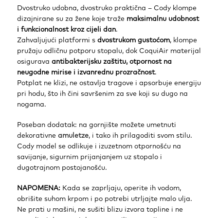
Dvostruko udobna, dvostruko praktična – Cody klompe
dizajnirane su za žene koje traže
maksimalnu udobnost
i funkcionalnost kroz cijeli dan
.
Zahvaljujući platformi s
dvostrukom gustoćom
, klompe
pružaju odličnu potporu stopalu, dok CoquiAir materijal
osigurava
antibakterijsku zaštitu, otpornost na
neugodne mirise i izvanrednu prozračnost
.
Potplat ne klizi, ne ostavlja tragove i apsorbuje energiju
pri hodu, što ih čini savršenim za sve koji su dugo na
nogama.
Poseban dodatak: na gornjište možete umetnuti
dekorativne
amuletze
, i tako ih prilagoditi svom stilu.
Cody model se odlikuje i izuzetnom otpornošću na
savijanje, sigurnim prijanjanjem uz stopalo i
dugotrajnom postojanošću.
NAPOMENA:
Kada se zaprljaju, operite ih vodom,
obrišite suhom krpom i po potrebi utrljajte malo ulja.
Ne prati u mašini, ne sušiti blizu izvora topline i ne