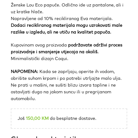
Ženske Lou Eco papuče. Odlično ide uz pantalone, ali i
uz kratke hlače.
Napravljene od 10% recikliranog Eva materijala.
Dodaci recikliranog materijala mogu uzrokovati male
razlike u izgledu, ali ne utiču na kvalitet papuča.
Kupovinom ovog proizvoda
podržavate održivi proces
proizvodnje i smanjenje utjecaja na okoliš.
Minimalistički dizajn Coqui.
NAPOMENA:
Kada se zaprljaju, operite ih vodom,
obrišite suhom krpom i po potrebi utrljajte malo ulja.
Ne prati u mašini, ne sušiti blizu izvora topline i ne
ostavljati dugo na jakom suncu ili u pregrijanom
automobilu.
Još
150,00
KM
do besplatne dostave.