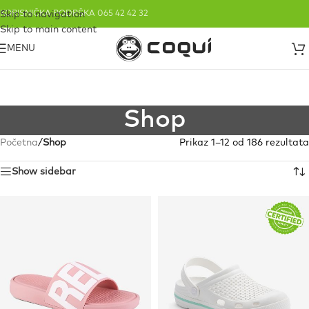
Skip to navigation
KORISNIČKA PODRŠKA 065 42 42 32
Skip to main content
MENU
Shop
Početna
/
Shop
Prikaz 1–12 od 186 rezultata
Show sidebar