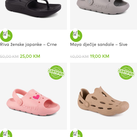
-50%
-53%
Riva ženske japanke – Crne
Maya dječije sandale – Sive
25,00
KM
19,00
KM
50,00
KM
40,00
KM
-53%
-20%