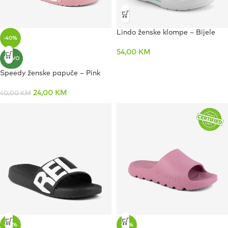
Lindo ženske klompe – Bijele
-40%
54,00
KM
NOVO
Speedy ženske papuče – Pink
24,00
KM
40,00
KM
-50%
-37%