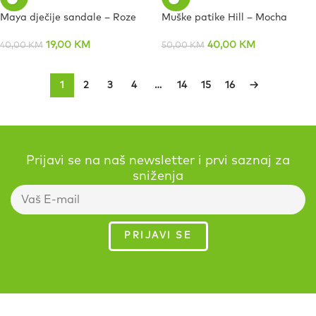
Maya dječije sandale – Roze
Muške patike Hill – Mocha
19,00
KM
40,00
KM
40,00
KM
50,00
KM
1
2
3
4
…
14
15
16
→
Prijavi se na naš newsletter i prvi saznaj za
sniženja