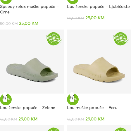
Speedy relax muške papuče –
Lou ženske papuče – Ljubičaste
Crne
29,00
KM
46,00
KM
25,00
KM
50,00
KM
-37%
-37%
Lou ženske papuče – Zelene
Lou muške papuče – Ecru
29,00
KM
29,00
KM
46,00
KM
46,00
KM