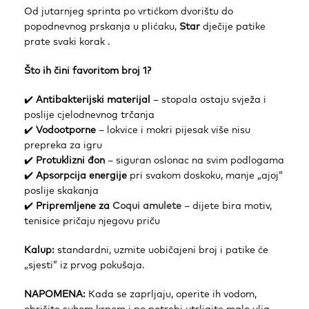
Od jutarnjeg sprinta po vrtićkom dvorištu do
popodnevnog prskanja u plićaku,
Star
dječije patike
prate svaki korak .
Što ih čini favoritom broj 1?
✔️
Antibakterijski materijal
– stopala ostaju svježa i
poslije cjelodnevnog trčanja
✔️
Vodootporne
– lokvice i mokri pijesak više nisu
prepreka za igru
✔️
Protuklizni đon
– siguran oslonac na svim podlogama
✔️
Apsorpcija energije
pri svakom doskoku, manje „ajoj“
poslije skakanja
✔️
Pripremljene za
Coqui amulete
– dijete bira motiv,
tenisice pričaju njegovu priču
Kalup:
standardni, uzmite uobičajeni broj i patike će
„sjesti” iz prvog pokušaja.
NAPOMENA:
Kada se zaprljaju, operite ih vodom,