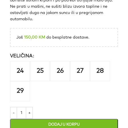
obrišite suhom krpom i po potrebi utrljajte malo ulja.
Ne prati u mašini, ne sušiti blizu izvora topline i ne
ostavljati dugo na jakom suncu ili u pregrijanom
automobilu.
Još
150,00
KM
do besplatne dostave.
VELIČINA
24
25
26
27
28
29
DODAJ U KORPU