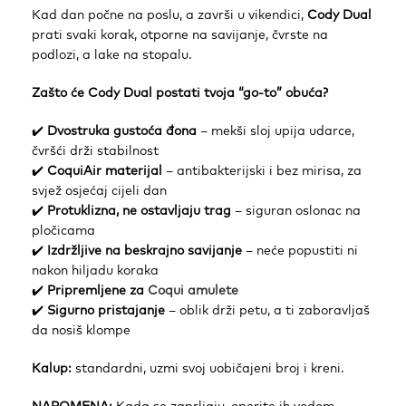
Kad dan počne na poslu, a završi u vikendici,
Cody Dual
prati svaki korak, otporne na savijanje, čvrste na
podlozi, a lake na stopalu.
Zašto će Cody Dual postati tvoja “go-to” obuća?
✔️
Dvostruka gustoća đona
– mekši sloj upija udarce,
čvršći drži stabilnost
✔️
CoquiAir materijal
– antibakterijski i bez mirisa, za
svjež osjećaj cijeli dan
✔️
Protuklizna, ne ostavljaju trag
– siguran oslonac na
pločicama
✔️
Izdržljive na beskrajno savijanje
– neće popustiti ni
nakon hiljadu koraka
✔️
Pripremljene za
Coqui amulete
✔️
Sigurno pristajanje
– oblik drži petu, a ti zaboravljaš
da nosiš klompe
Kalup:
standardni, uzmi svoj uobičajeni broj i kreni.