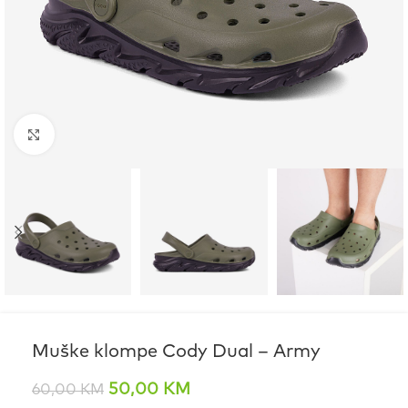
Click to enlarge
Muške klompe Cody Dual – Army
50,00
KM
60,00
KM