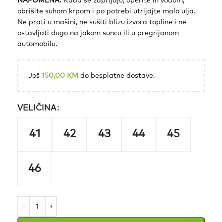
NAPOMENA:
Kada se zaprljaju, operite ih vodom,
obrišite suhom krpom i po potrebi utrljajte malo ulja.
Ne prati u mašini, ne sušiti blizu izvora topline i ne
ostavljati dugo na jakom suncu ili u pregrijanom
automobilu.
Još
150,00
KM
do besplatne dostave.
VELIČINA
41
42
43
44
45
46