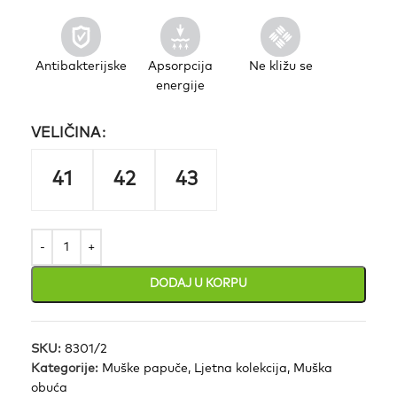
Antibakterijske
Apsorpcija
Ne kližu se
energije
VELIČINA
41
42
43
DODAJ U KORPU
SKU:
8301/2
Kategorije:
Muške papuče
,
Ljetna kolekcija
,
Muška
obuća