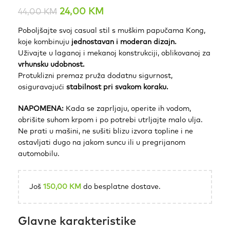
24,00
KM
44,00
KM
Poboljšajte svoj casual stil s muškim papučama Kong,
koje kombinuju
jednostavan i moderan dizajn.
Uživajte u laganoj i mekanoj konstrukciji, oblikovanoj za
vrhunsku udobnost.
Protuklizni premaz pruža dodatnu sigurnost,
osiguravajući
stabilnost pri svakom koraku.
NAPOMENA:
Kada se zaprljaju, operite ih vodom,
obrišite suhom krpom i po potrebi utrljajte malo ulja.
Ne prati u mašini, ne sušiti blizu izvora topline i ne
ostavljati dugo na jakom suncu ili u pregrijanom
automobilu.
Još
150,00
KM
do besplatne dostave.
Glavne karakteristike