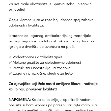
Za sve male obožavatelje Spužva Boba i njegovih
prijatelja!
Coqui
klompe u jarko roze boji donose spoj zabave,
udobnosti i kvaliteta.
Izrađene od laganog, antibakterijskog materijala,
pružaju sigurnost i udobnost tokom cijelog dana, od
igranja u dvorištu do avantura na plaži.
✅ Vodootporne i antibakterijske
✅ Mekano gazište za cjelodnevnu udobnost
✅ Protuklizni i neostavljajući tragove
✅ Lagane i prozračne, idealne za ljeto
Za djevojčice koji žele nositi omiljene likove i roditelje
koji biraju provjeren kvalitet!
NAPOMENA:
Kada se zaprljaju, operite ih vodom,
obrišite suhom krpom i po potrebi utrljajte malo ulja.
Ne prati u mašini, ne sušiti blizu izvora topline i ne