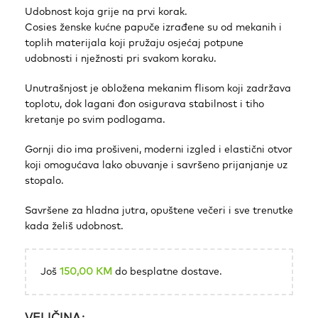
Udobnost koja grije na prvi korak.
Cosies ženske kućne papuče izrađene su od mekanih i
toplih materijala koji pružaju osjećaj potpune
udobnosti i nježnosti pri svakom koraku.
Unutrašnjost je obložena mekanim flisom koji zadržava
toplotu, dok lagani đon osigurava stabilnost i tiho
kretanje po svim podlogama.
Gornji dio ima prošiveni, moderni izgled i elastični otvor
koji omogućava lako obuvanje i savršeno prijanjanje uz
stopalo.
Savršene za hladna jutra, opuštene večeri i sve trenutke
kada želiš udobnost.
Još
150,00
KM
do besplatne dostave.