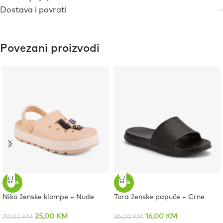
Dostava i povrati
Povezani proizvodi
-64%
-56%
Niko ženske klompe – Nude
Tora ženske papuče – Crne
25,00
KM
16,00
KM
70,00
KM
36,00
KM