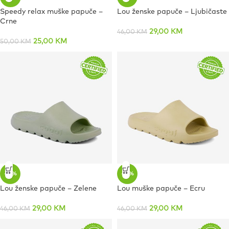
Speedy relax muške papuče –
Lou ženske papuče – Ljubičaste
Crne
29,00
KM
46,00
KM
25,00
KM
50,00
KM
-37%
-37%
Lou ženske papuče – Zelene
Lou muške papuče – Ecru
29,00
KM
29,00
KM
46,00
KM
46,00
KM