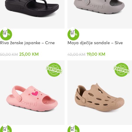
-50%
-53%
Riva ženske japanke – Crne
Maya dječije sandale – Sive
25,00
KM
19,00
KM
50,00
KM
40,00
KM
-53%
-20%