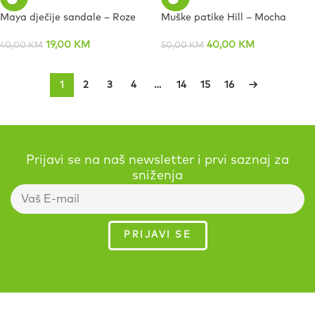
Maya dječije sandale – Roze
Muške patike Hill – Mocha
19,00
KM
40,00
KM
40,00
KM
50,00
KM
1
2
3
4
…
14
15
16
→
Prijavi se na naš newsletter i prvi saznaj za
sniženja