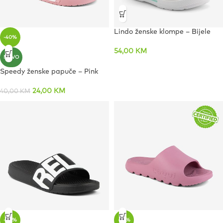
Lindo ženske klompe – Bijele
-40%
54,00
KM
NOVO
Speedy ženske papuče – Pink
24,00
KM
40,00
KM
-50%
-37%