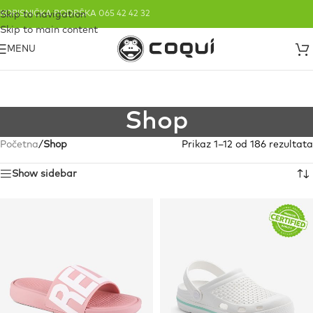
Skip to navigation
KORISNIČKA PODRŠKA 065 42 42 32
Skip to main content
MENU
Shop
Početna
/
Shop
Prikaz 1–12 od 186 rezultata
Show sidebar