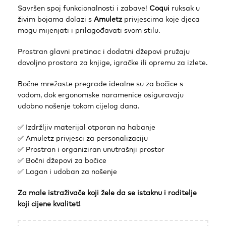
Savršen spoj funkcionalnosti i zabave!
Coqui
ruksak u
živim bojama dolazi s
Amuletz
privjescima koje djeca
mogu mijenjati i prilagođavati svom stilu.
Prostran glavni pretinac i dodatni džepovi pružaju
dovoljno prostora za knjige, igračke ili opremu za izlete.
Bočne mrežaste pregrade idealne su za bočice s
vodom, dok ergonomske naramenice osiguravaju
udobno nošenje tokom cijelog dana.
✅ Izdržljiv materijal otporan na habanje
✅ Amuletz privjesci za personalizaciju
✅ Prostran i organiziran unutrašnji prostor
✅ Bočni džepovi za bočice
✅ Lagan i udoban za nošenje
Za male istraživače koji žele da se istaknu i roditelje
koji cijene kvalitet!